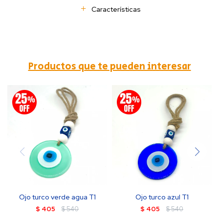
Características
Productos que te pueden interesar
Ojo turco verde agua T1
Ojo turco azul T1
$
405
$
540
$
405
$
540