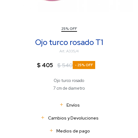
25% OFF
Ojo turco rosado T1
A335/4
$
405
$
540
25
Ojo turco rosado
7 cm de diametro
Envíos
Cambios y Devoluciones
Medios de pago