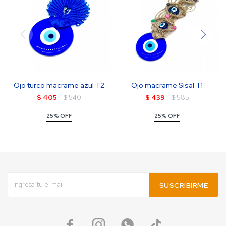
Ojo turco macrame azul T2
Ojo macrame Sisal T1
$
405
$
540
$
439
$
585
25% OFF
25% OFF
SUSCRIBIRME



