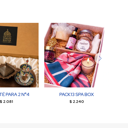
TÉ PARA 2 N°4
PACK13 SPA BOX
S
$
2.081
$
2.240