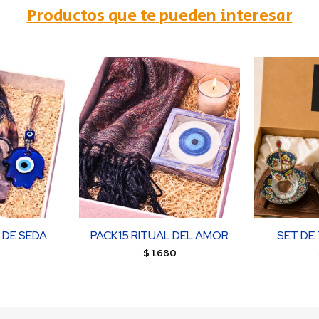
Productos que te pueden interesar
 DE SEDA
PACK15 RITUAL DEL AMOR
SET DE 
0
$
1.680