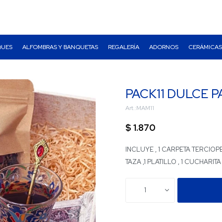
QUES
ALFOMBRAS Y BANQUETAS
REGALERÍA
ADORNOS
CERÁMICAS
PACK11 DULCE 
MAM11
$
1.870
INCLUYE , 1 CARPETA TERCIOPE
TAZA ,1 PLATILLO , 1 CUCHARITA 
1