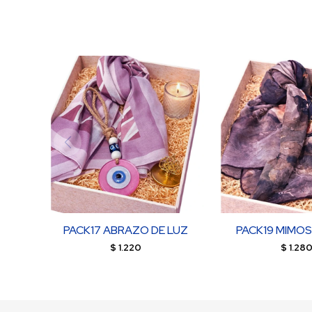
PACK17 ABRAZO DE LUZ
PACK19 MIMOS
$
1.220
$
1.28