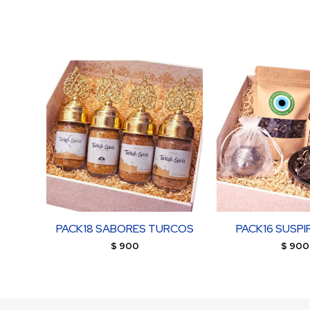
PACK18 SABORES TURCOS
PACK16 SUSPI
$
900
$
900