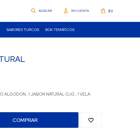
$
0
SABORES TURCOS
BOX TEMÁTICOS
ATURAL
 O ALGODON , 1 JABON NATURAL OJO , 1 VELA
COMPRAR