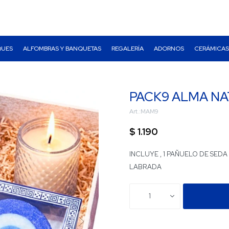
QUES
ALFOMBRAS Y BANQUETAS
REGALERÍA
ADORNOS
CERÁMICAS
PACK9 ALMA N
MAM9
$
1.190
INCLUYE , 1 PAÑUELO DE SEDA
LABRADA
1