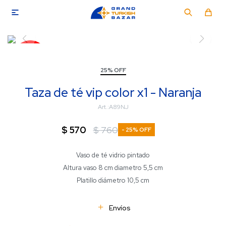

25% OFF
Taza de té vip color x1 - Naranja
A89NJ
$
570
$
760
25
Vaso de té vidrio pintado
Altura vaso 8 cm diametro 5,5 cm
Platillo diámetro 10,5 cm
Envíos