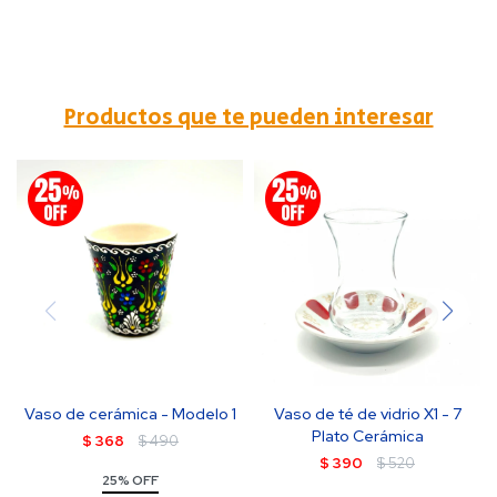
Productos que te pueden interesar
Vaso de cerámica - Modelo 1
Vaso de té de vidrio X1 - 7
Plato Cerámica
$
368
$
490
$
390
$
520
25% OFF