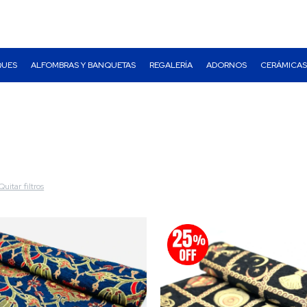
QUES
ALFOMBRAS Y BANQUETAS
REGALERÍA
ADORNOS
CERÁMICAS
e
Quitar filtros