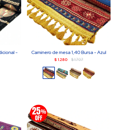
icional -
Caminero de mesa 1,40 Bursa - Azul
$
1.280
$
1.707