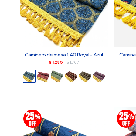
Caminero de mesa 1,40 Royal - Azul
Caminer
$
1.280
$
1.707