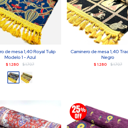
o de mesa 1,40 Royal Tulip
Caminero de mesa 1,40 Trad
Modelo 1 - Azul
Negro
$
1.280
$
1.707
$
1.280
$
1.707