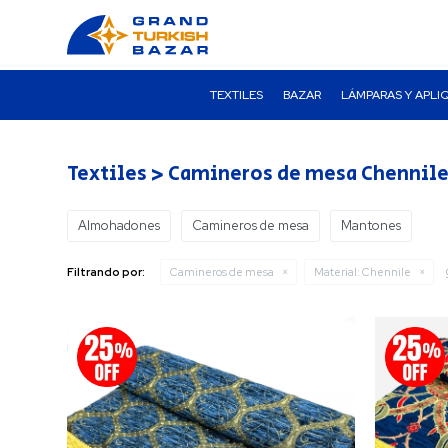
TEXTILES
BAZAR
LÁMPARAS Y APLI
Textiles > Camineros de mesa Chennil
Almohadones
Camineros de mesa
Mantones
Filtrando por:
Camineros de mesa
Material:
Chennile