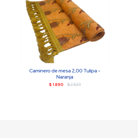
Caminero de mesa 2,00 Tulipa -
Naranja
$
1.890
$
2.520