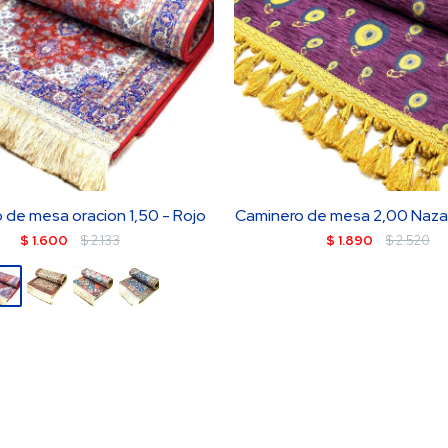
 de mesa oracion 1,50 - Rojo
Caminero de mesa 2,00 Nazar
$
1.600
$
2.133
$
1.890
$
2.520