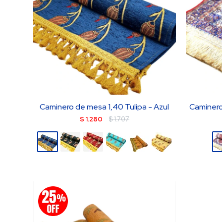
Caminero de mesa 1,40 Tulipa - Azul
Caminero
$
1.280
$
1.707