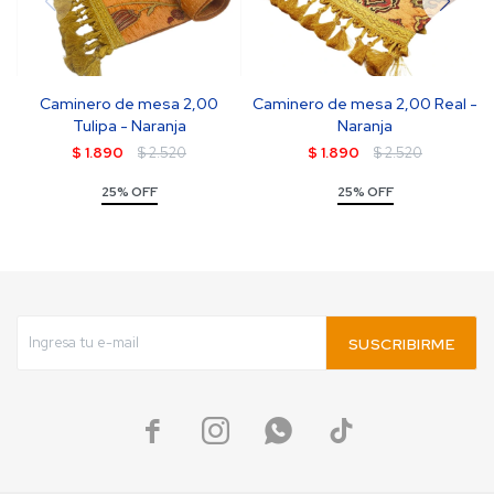
Caminero de mesa 2,00
Caminero de mesa 2,00 Real -
Tulipa - Naranja
Naranja
$
1.890
$
2.520
$
1.890
$
2.520
25% OFF
25% OFF
SUSCRIBIRME



