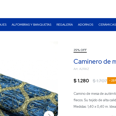
QUES
ALFOMBRAS Y BANQUETAS
REGALERÍA
ADORNOS
CERÁMICAS
25% OFF
Caminero de me
A2RAZ
$
1.280
$
1.707
25
Camino de mesa de auténtic
flecos. Su tejido de alta cal
Medidas: 1,40 x 0,40 m. Idea