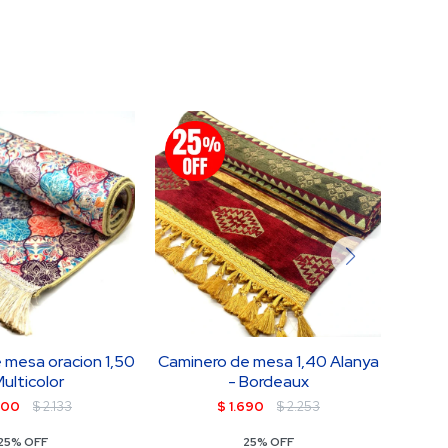
 mesa oracion 1,50
Caminero de mesa 1,40 Alanya
camin
Multicolor
- Bordeaux
600
$
2.133
$
1.690
$
2.253
25% OFF
25% OFF