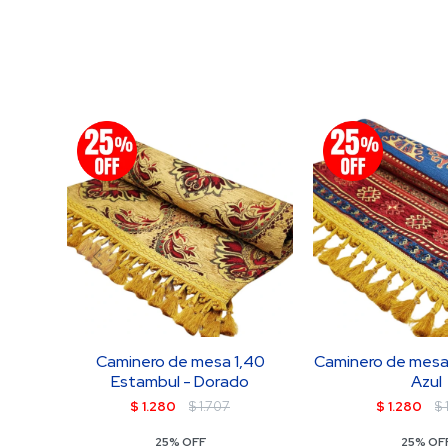
Caminero de mesa 1,40
Caminero de mesa 
Estambul - Dorado
Azul
$
1.280
$
1.707
$
1.280
$
25% OFF
25% OF