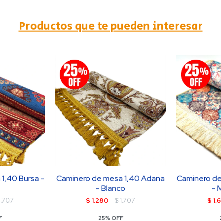
Productos que te pueden interesar
1,40 Bursa -
Caminero de mesa 1,40 Adana
Caminero de
- Blanco
- 
1.707
$
1.280
$
1.707
$
1.
F
25% OFF