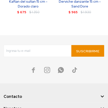
Kaftan del sultan 15 cm -
Derviche danzante 15 cm -
Dorado claro
Sand Dore
$
675
$
1.350
$
965
$
1.930
SUSCRIBIRME




Contacto