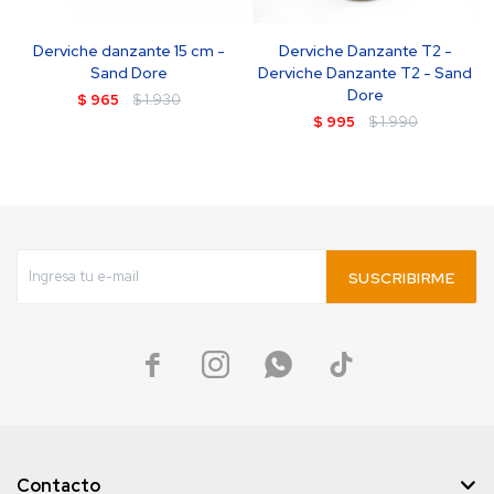
Derviche danzante 15 cm -
Derviche Danzante T2 -
Sand Dore
Derviche Danzante T2 - Sand
Dore
$
965
$
1.930
$
995
$
1.990
SUSCRIBIRME




Contacto