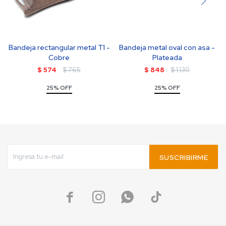
Bandeja rectangular metal T1 -
Bandeja metal oval con asa -
Cobre
Plateada
$
574
$
765
$
848
$
1.130
25% OFF
25% OFF
SUSCRIBIRME



