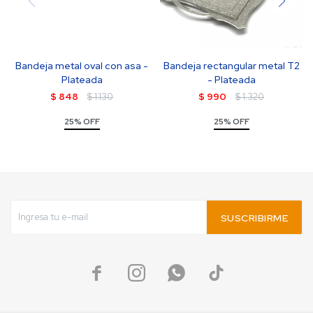
Bandeja metal oval con asa -
Bandeja rectangular metal T2
Plateada
- Plateada
$
848
$
1.130
$
990
$
1.320
25% OFF
25% OFF
SUSCRIBIRME



