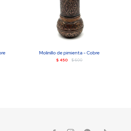
bre
Molinillo de pimienta - Cobre
$
450
$
600