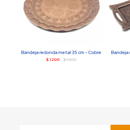
Bandeja redonda metal 35 cm - Cobre
Bandeja 
$
1.200
$
1.600