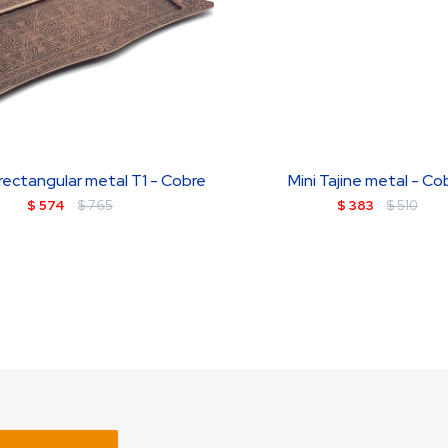
rectangular metal T1 - Cobre
Mini Tajine metal - Co
$
574
$
765
$
383
$
510