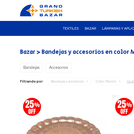
TEXTILES
BAZAR
LÁMPARAS Y APLI
Bazar > Bandejas y accesorios en color 
Bandejas
Accesorios
Quita
Filtrando por:
Bandejas y accesorios
Color:
Marrón