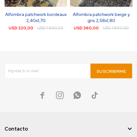
Alfombra patchwork bordeaux
Alfombra patchwork beige y
2,40x1,70
gris 2,58x1,80
USD
320,00
USD
1.600,00
USD
360,00
USD
1.800,00
SUSCRIBIRME




Contacto