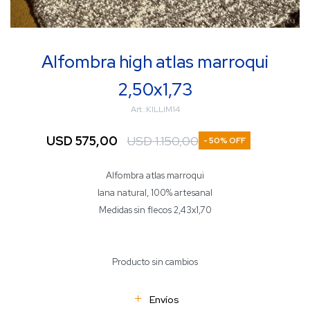
Alfombra high atlas marroqui
2,50x1,73
KILLIM14
USD
575,00
USD
1.150,00
50
Alfombra atlas marroqui
lana natural, 100% artesanal
Medidas sin flecos 2,43x1,70
Producto sin cambios
Envíos