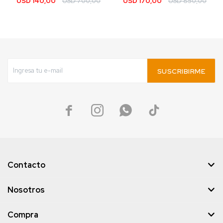
USD
140,00
USD
700,00
USD
170,00
USD
850,00
SUSCRIBIRME




Contacto
Nosotros
Compra