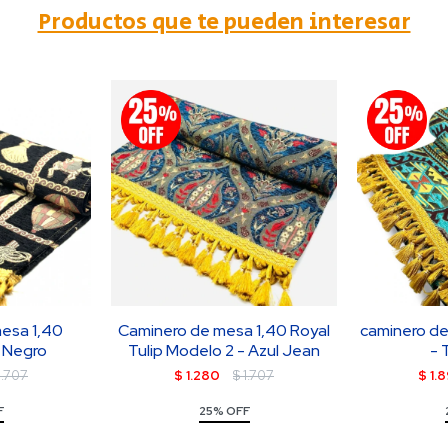
Productos que te pueden interesar
esa 1,40
Caminero de mesa 1,40 Royal
caminero de
- Negro
Tulip Modelo 2 - Azul Jean
- 
1.707
$
1.280
$
1.707
$
1.
F
25% OFF