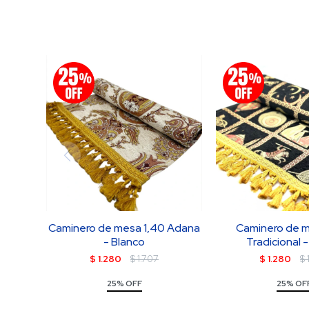
Caminero de mesa 1,40 Adana
Caminero de m
- Blanco
Tradicional 
$
1.280
$
1.707
$
1.280
$
25% OFF
25% OF