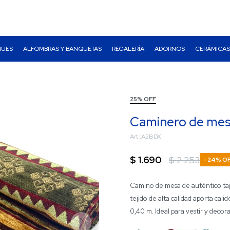
QUES
ALFOMBRAS Y BANQUETAS
REGALERÍA
ADORNOS
CERÁMICAS
25% OFF
Caminero de mesa
A2BDX
$
1.690
$
2.253
24
Camino de mesa de auténtico tapi
tejido de alta calidad aporta cali
0,40 m. Ideal para vestir y decor