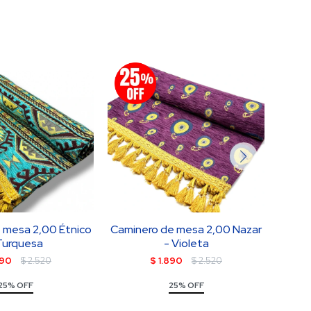
 mesa 2,00 Étnico
Caminero de mesa 2,00 Nazar
Camin
Turquesa
- Violeta
890
$
2.520
$
1.890
$
2.520
25% OFF
25% OFF