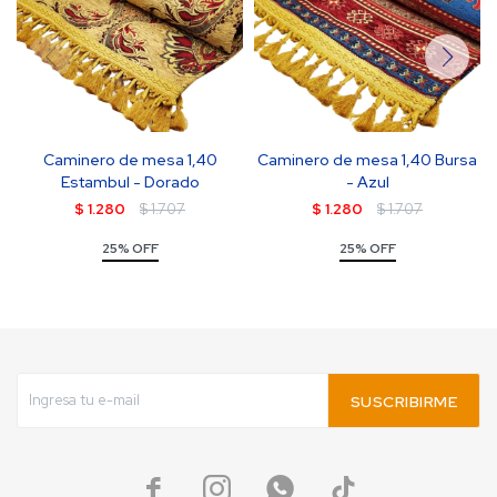
Caminero de mesa 1,40
Caminero de mesa 1,40 Bursa
Estambul - Dorado
- Azul
$
1.280
$
1.707
$
1.280
$
1.707
25% OFF
25% OFF
SUSCRIBIRME



