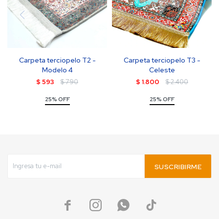
Carpeta terciopelo T2 -
Carpeta terciopelo T3 -
Modelo 4
Celeste
$
593
$
790
$
1.800
$
2.400
25% OFF
25% OFF
SUSCRIBIRME



