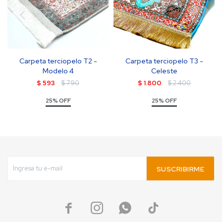
Carpeta terciopelo T2 -
Carpeta terciopelo T3 -
Modelo 4
Celeste
$
593
$
790
$
1.800
$
2.400
25% OFF
25% OFF
SUSCRIBIRME



