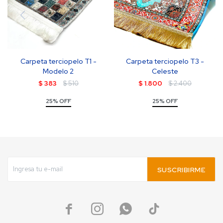
Carpeta terciopelo T1 -
Carpeta terciopelo T3 -
Modelo 2
Celeste
$
383
$
510
$
1.800
$
2.400
25% OFF
25% OFF
SUSCRIBIRME



