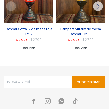
Lámpara vitraux de mesa roja
Lámpara vitraux de mesa
TM12
ámbar TM12
$
2.025
$
2.700
$
2.025
$
2.700
25% OFF
25% OFF
SUSCRIBIRME



