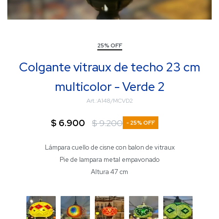
25% OFF
Colgante vitraux de techo 23 cm
multicolor - Verde 2
A148/MCVD2
$
6.900
$
9.200
25
Lámpara cuello de cisne con balon de vitraux
Pie de lampara metal empavonado
Altura 47 cm