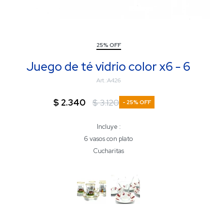
25% OFF
Juego de té vidrio color x6 - 6
A426
$
2.340
$
3.120
25
Incluye :
6 vasos con plato
Cucharitas