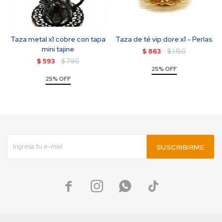
Taza metal x1 cobre con tapa
Taza de té vip dore x1 - Perlas
mini tajine
$
863
$
1.150
$
593
$
790
25% OFF
25% OFF
SUSCRIBIRME



