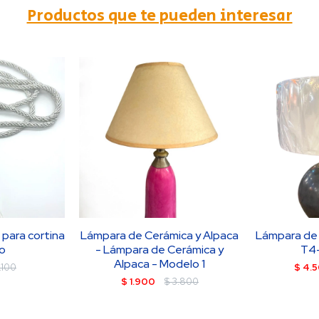
Productos que te pueden interesar
 para cortina
Lámpara de Cerámica y Alpaca
Lámpara de 
co
- Lámpara de Cerámica y
T4-
Alpaca - Modelo 1
1.100
$
4.
$
1.900
$
3.800