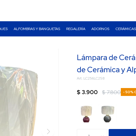
QUES
ALFOMBRAS Y BANQUETAS
REGALERÍA
ADORNOS
CERÁMICAS
Lámpara de Cerá
de Cerámica y Al
LC256LC258
$
3.900
$
7.800
50