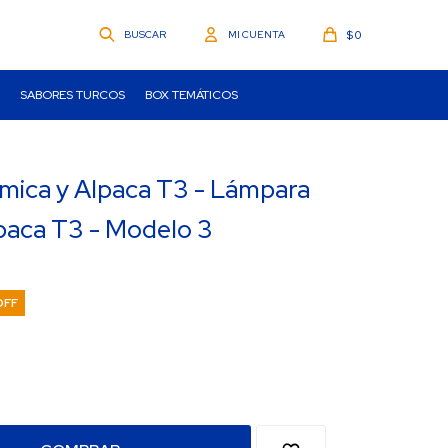
$
0
SABORES TURCOS
BOX TEMÁTICOS
mica y Alpaca T3 - Lámpara
paca T3 - Modelo 3