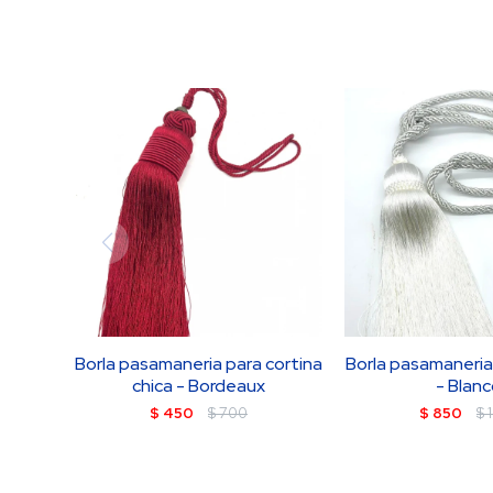
Borla pasamaneria para cortina
Borla pasamaneria
chica - Bordeaux
- Blan
$
450
$
700
$
850
$