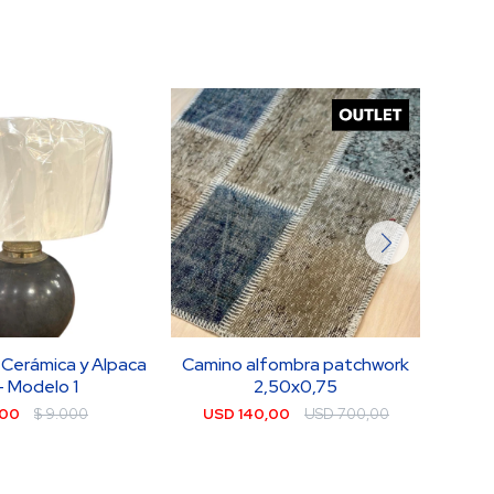
Cerámica y Alpaca
Camino alfombra patchwork
Cami
 Modelo 1
2,50x0,75
500
$
9.000
USD
140,00
USD
700,00
U