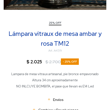
25% OFF
Lámpara vitraux de mesa ambar y
rosa TM12
A47/9
$
2.025
$
2.700
25
Lampara de mesa vitraux artesanal, pie bronce empavonado
Altura 34 cm aproximadamente
NO INLCUYE BOMBITA, el pase que llevan es E14 Led
Envíos