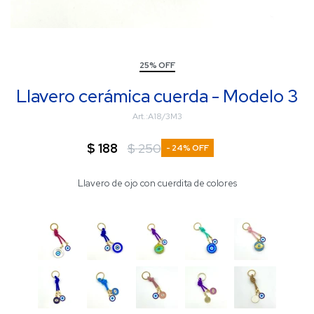
25% OFF
Llavero cerámica cuerda - Modelo 3
A18/3M3
$
188
$
250
24
Llavero de ojo con cuerdita de colores