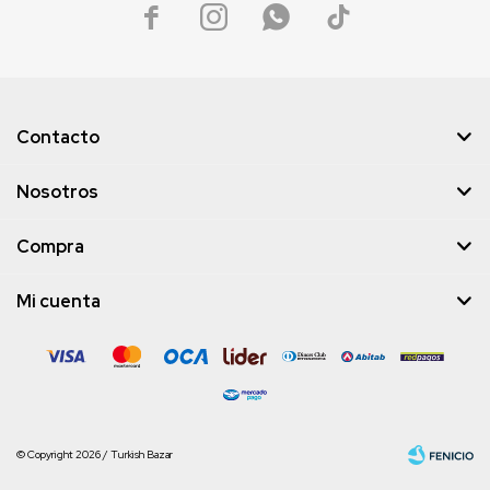




Contacto
Nosotros
Compra
Mi cuenta
© Copyright 2026 / Turkish Bazar