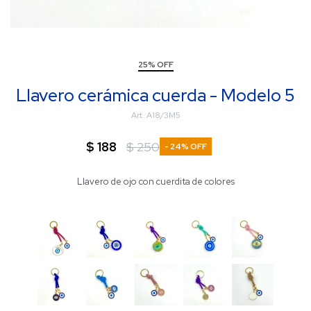
25% OFF
Llavero cerámica cuerda - Modelo 5
A18/3M5
$
188
$
250
24
Llavero de ojo con cuerdita de colores