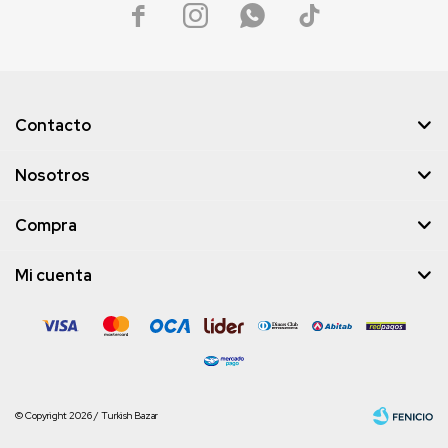




Contacto
Nosotros
Compra
Mi cuenta
© Copyright 2026 / Turkish Bazar