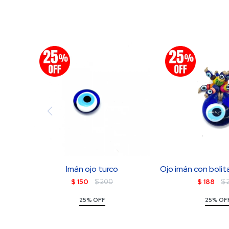
Imán ojo turco
Ojo imán con bolit
$
150
$
200
$
188
$
25% OFF
25% OF