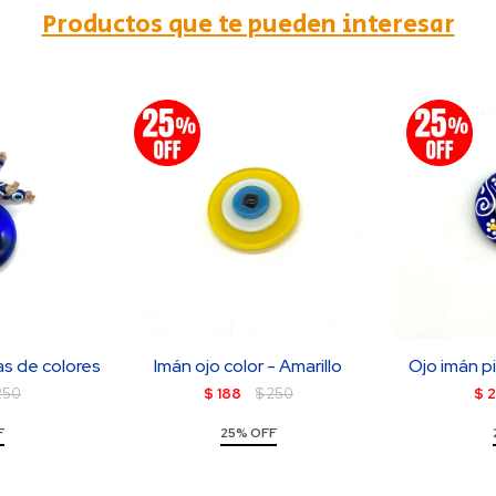
Productos que te pueden interesar
as de colores
Imán ojo color - Amarillo
Ojo imán p
250
$
188
$
250
$
2
F
25% OFF