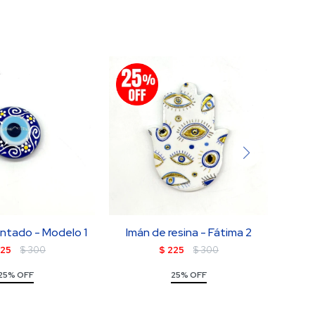
intado - Modelo 1
Imán de resina - Fátima 2
Rosa
25
$
300
$
225
$
300
25% OFF
25% OFF