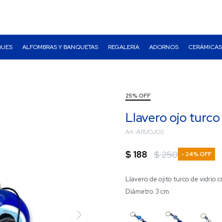
QUES
ALFOMBRAS Y BANQUETAS
REGALERÍA
ADORNOS
CERÁMICAS
25% OFF
Llavero ojo turco 
A18/OJO2
$
188
$
250
24
Llavero de ojito turco de vidrio cr
Diámetro 3 cm