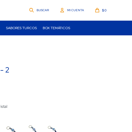
$
0
SABORES TURCOS
BOX TEMÁTICOS
- 2
istal