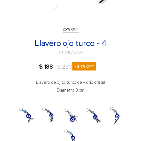
25% OFF
Llavero ojo turco - 4
A18/OJO4
$
188
$
250
24
Llavero de ojito turco de vidrio cristal
Diámetro 3 cm