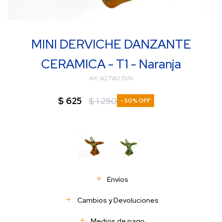
MINI DERVICHE DANZANTE
CERAMICA - T1 - Naranja
A271A271/N
$
625
$
1.250
50
Envíos
Cambios y Devoluciones
Medios de pago