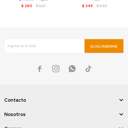
$
260
$
520
$
345
$
690
SUSCRIBIRME




Contacto
Nosotros