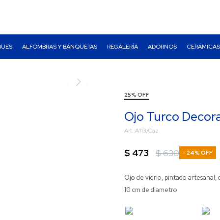
QUES
ALFOMBRAS Y BANQUETAS
REGALERÍA
ADORNOS
CERÁMICAS
25% OFF
Ojo Turco Decora
A113/Caz
$
473
$
630
24
Ojo de vidrio, pintado artesanal,
10 cm de diametro