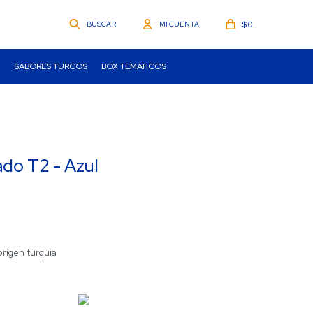
$
0
SABORES TURCOS
BOX TEMÁTICOS
do T2 - Azul
 origen turquia