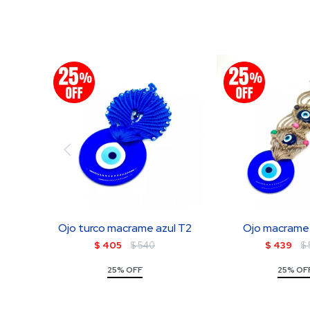
Ojo turco macrame azul T2
Ojo macrame 
$
405
$
540
$
439
$
25% OFF
25% OF