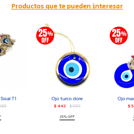
Productos que te pueden interesar
Sisal T1
Ojo turco dore
Ojo mac
585
$
443
$
590
$
5
F
25% OFF