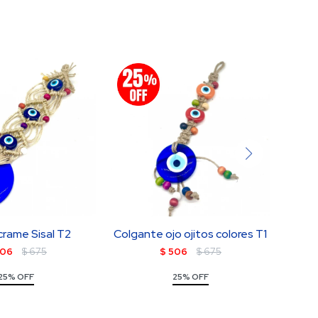
rame Sisal T2
Colgante ojo ojitos colores T1
Oj
06
$
675
$
506
$
675
25% OFF
25% OFF