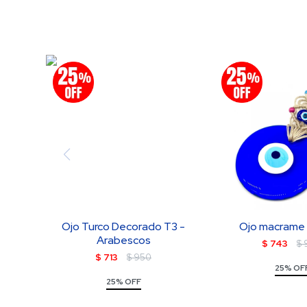
Ojo Turco Decorado T3 -
Ojo macrame 
Arabescos
$
743
$
$
713
$
950
25% OF
25% OFF