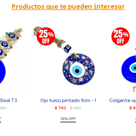
Productos que te pueden interesar
Sisal T3
Ojo turco pintado 9cm - 1
Colgante oj
990
$
743
$
990
$
8
F
25% OFF