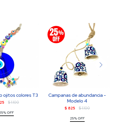
o ojitos colores T3
Campanas de abundancia -
Modelo 4
25
$
1.100
$
825
$
1.100
25% OFF
25% OFF