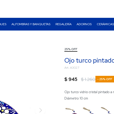
QUES
ALFOMBRAS Y BANQUETAS
REGALERÍA
ADORNOS
CERÁMICAS
25% OFF
Ojo turco pintad
A3027
$
945
$
1.260
25
Ojo turco vidrio cristal pintado 
Diámetro 10 cm