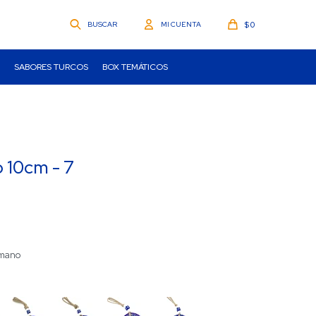
$
0
SABORES TURCOS
BOX TEMÁTICOS
o 10cm - 7
a mano