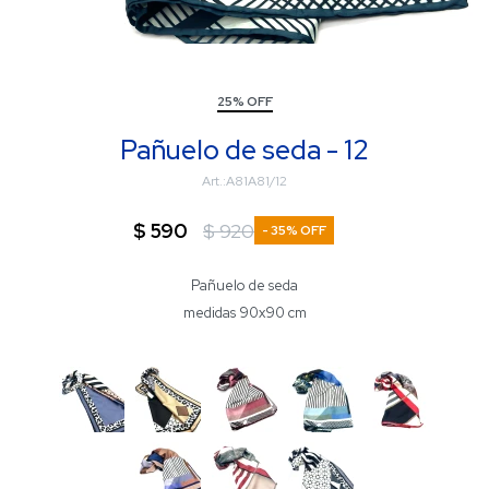
25% OFF
Pañuelo de seda - 12
A81A81/12
$
590
$
920
35
Pañuelo de seda
medidas 90x90 cm