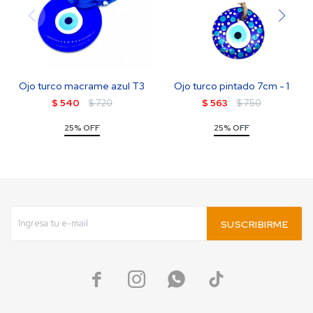
Ojo turco macrame azul T3
Ojo turco pintado 7cm - 1
$
540
$
720
$
563
$
750
25% OFF
25% OFF
SUSCRIBIRME



