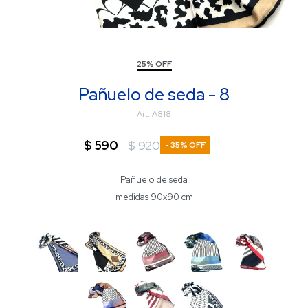
25% OFF
Pañuelo de seda - 8
A818
$
590
$
920
35
Pañuelo de seda
medidas 90x90 cm