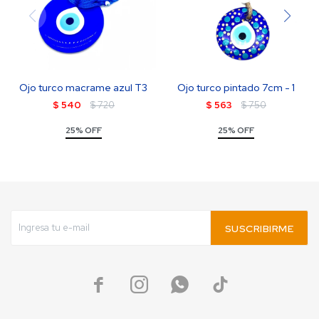
Ojo turco macrame azul T3
Ojo turco pintado 7cm - 1
$
540
$
720
$
563
$
750
25% OFF
25% OFF
SUSCRIBIRME



