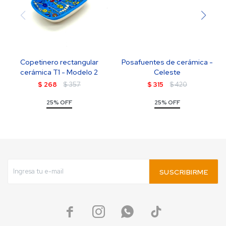
Copetinero rectangular
Posafuentes de cerámica -
cerámica T1 - Modelo 2
Celeste
$
268
$
357
$
315
$
420
25% OFF
25% OFF
SUSCRIBIRME



