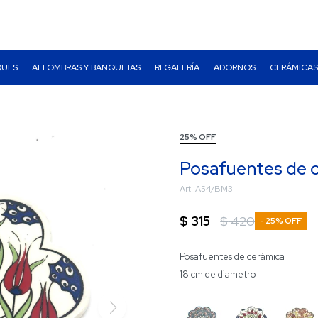
QUES
ALFOMBRAS Y BANQUETAS
REGALERÍA
ADORNOS
CERÁMICAS
25% OFF
Posafuentes de 
A54/BM3
$
315
$
420
25
Posafuentes de cerámica
18 cm de diametro