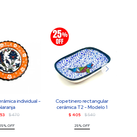
erámica individual -
Copetinero rectangular
Plati
Naranja
cerámica T2 - Modelo 1
353
$
470
$
405
$
540
25% OFF
25% OFF