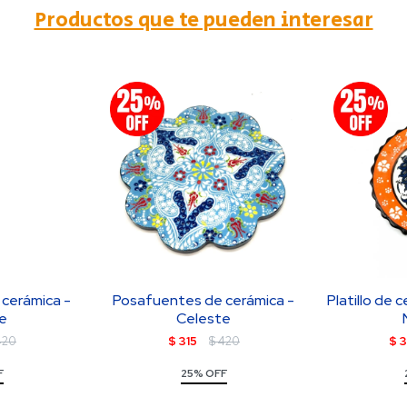
Productos que te pueden interesar
cerámica -
Posafuentes de cerámica -
Platillo de c
e
Celeste
420
$
315
$
420
$
F
25% OFF