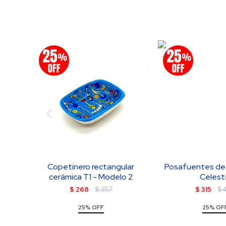
Copetinero rectangular
Posafuentes de 
cerámica T1 - Modelo 2
Celest
$
268
$
357
$
315
$
25% OFF
25% OF