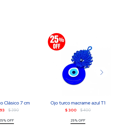
co Clásico 7 cm
Ojo turco macrame azul T1
93
$
390
$
300
$
400
25% OFF
25% OFF