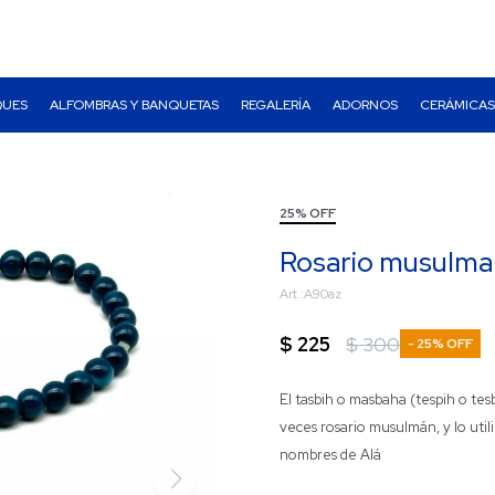
QUES
ALFOMBRAS Y BANQUETAS
REGALERÍA
ADORNOS
CERÁMICAS
25% OFF
Rosario musulman
A90az
$
225
$
300
25
El tasbih o masbaha (tespih o tesb
veces rosario musulmán, y lo util
nombres de Alá