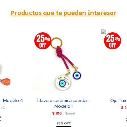
Productos que te pueden interesar
 - Modelo 4
Llavero cerámica cuerda -
Ojo Tur
Modelo 1
250
$
2
$
188
$
250
F
25% OFF