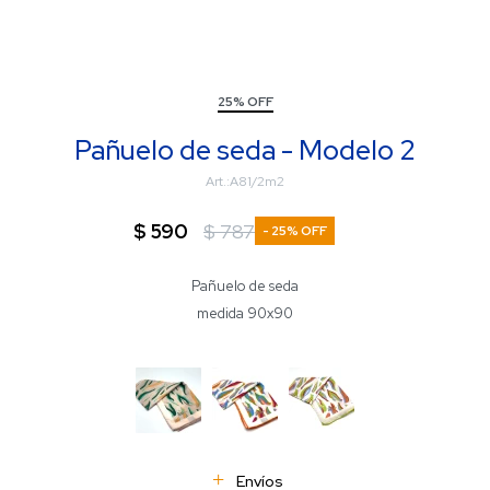
25% OFF
Pañuelo de seda - Modelo 2
A81/2m2
$
590
$
787
25
Pañuelo de seda
medida 90x90
Envíos