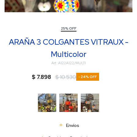
25% OFF
ARAÑA 3 COLGANTES VITRAUX -
Multicolor
A122A122/MULTI
$
7.898
$
10.530
24
Envíos