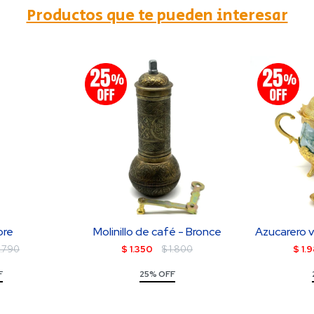
Productos que te pueden interesar
ore
Molinillo de café - Bronce
Azucarero v
1.790
$
1.350
$
1.800
$
1.
F
25% OFF