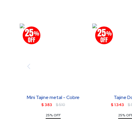
Mini Tajine metal - Cobre
Tajine D
$
383
$
510
$
1.343
$
25% OFF
25% OF