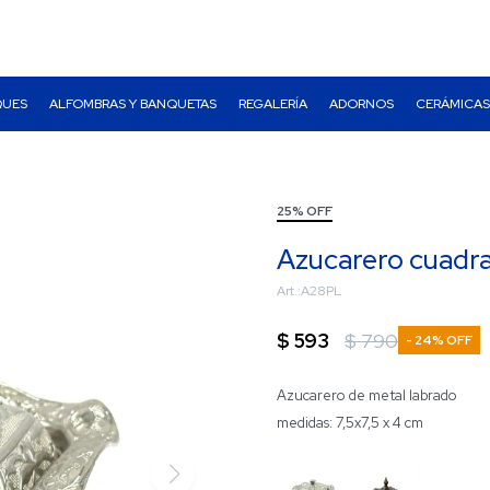
QUES
ALFOMBRAS Y BANQUETAS
REGALERÍA
ADORNOS
CERÁMICAS
25% OFF
Azucarero cuadra
A28PL
$
593
$
790
24
Azucarero de metal labrado
medidas: 7,5x7,5 x 4 cm