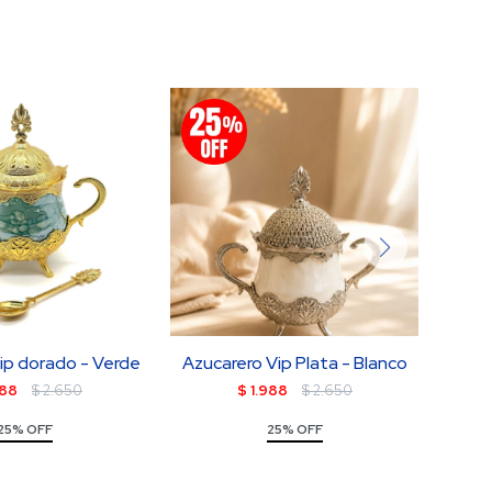
ip dorado - Verde
Azucarero Vip Plata - Blanco
Az
988
$
2.650
$
1.988
$
2.650
25% OFF
25% OFF