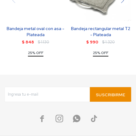
Bandeja metal oval con asa -
Bandeja rectangular metal T2
Plateada
- Plateada
$
848
$
1.130
$
990
$
1.320
25% OFF
25% OFF
SUSCRIBIRME



