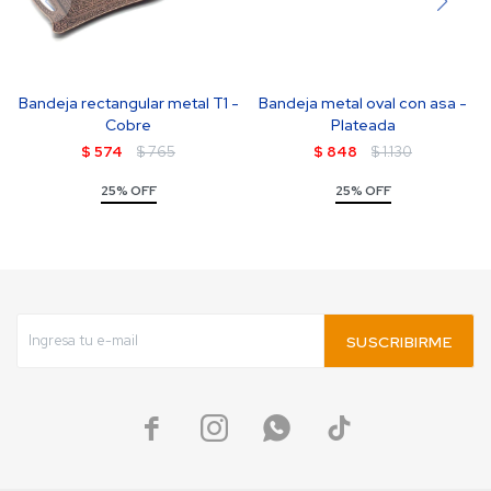
Bandeja rectangular metal T1 -
Bandeja metal oval con asa -
Cobre
Plateada
$
574
$
765
$
848
$
1.130
25% OFF
25% OFF
SUSCRIBIRME



