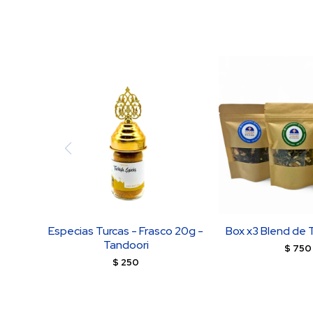
Especias Turcas - Frasco 20g -
Box x3 Blend de 
Tandoori
$
750
$
250