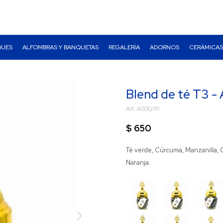
QUES
ALFOMBRAS Y BANQUETAS
REGALERÍA
ADORNOS
CERÁMICAS
Blend de té T3 - 
A200/10
$
650
Té verde, Cúrcuma, Manzanilla, 
Naranja.