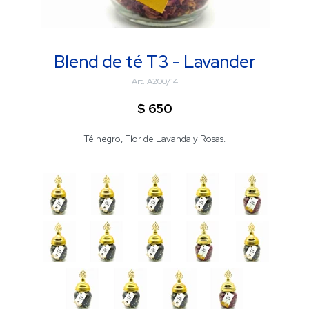
Blend de té T3 - Lavander
A200/14
$
650
Té negro, Flor de Lavanda y Rosas.