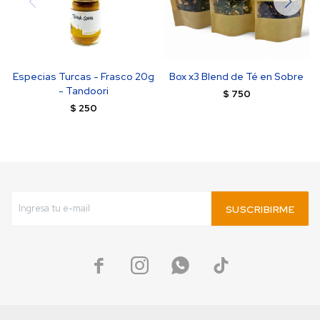
Especias Turcas - Frasco 20g
Box x3 Blend de Té en Sobre
- Tandoori
$
750
$
250
SUSCRIBIRME



