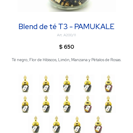
Blend de té T3 - PAMUKALE
A200/11
$
650
Té negro, Flor de Hibiscos, Limón, Manzana y Pétalos de Rosas.