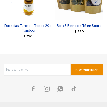
Especias Turcas - Frasco 20g
Box x3 Blend de Té en Sobre
- Tandoori
$
750
$
250
SUSCRIBIRME



