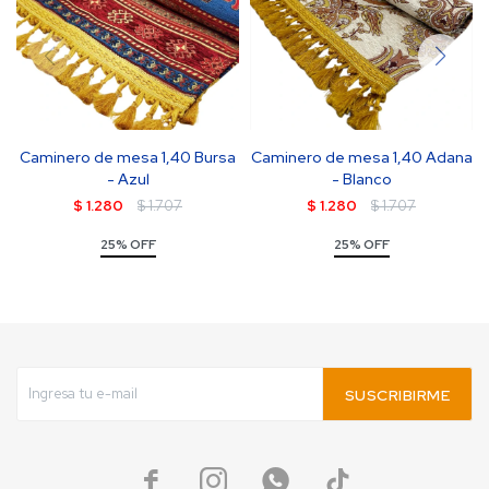
Caminero de mesa 1,40 Bursa
Caminero de mesa 1,40 Adana
- Azul
- Blanco
$
1.280
$
1.707
$
1.280
$
1.707
25% OFF
25% OFF
SUSCRIBIRME



