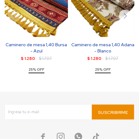
Caminero de mesa 1,40 Bursa
Caminero de mesa 1,40 Adana
- Azul
- Blanco
$
1.280
$
1.707
$
1.280
$
1.707
25% OFF
25% OFF
SUSCRIBIRME



