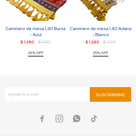
Caminero de mesa 1,40 Bursa
Caminero de mesa 1,40 Adana
- Azul
- Blanco
$
1.280
$
1.707
$
1.280
$
1.707
25% OFF
25% OFF
SUSCRIBIRME



