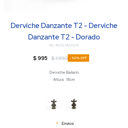
Derviche Danzante T2 - Derviche
Danzante T2 - Dorado
A222/1A222/12
$
995
$
1.990
50
Derviche Bailarín
Altura : 18cm
Envíos