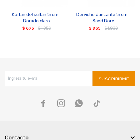
Kaftan del sultan 15 cm -
Derviche danzante 15 cm -
Dorado claro
Sand Dore
$
675
$
1.350
$
965
$
1.930
SUSCRIBIRME




Contacto