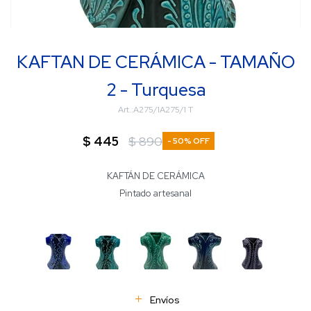
KAFTAN DE CERÁMICA - TAMAÑO
2 - Turquesa
A275/1A275/1 T
$
445
$
890
50
KAFTÁN DE CERÁMICA
Pintado artesanal
Envíos