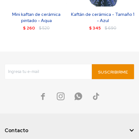
Mini kaftan de cerámica
Kaftán de cerámica - Tamaño 1
pintado - Aqua
- Azul
$
260
$
520
$
345
$
690
SUSCRIBIRME




Contacto